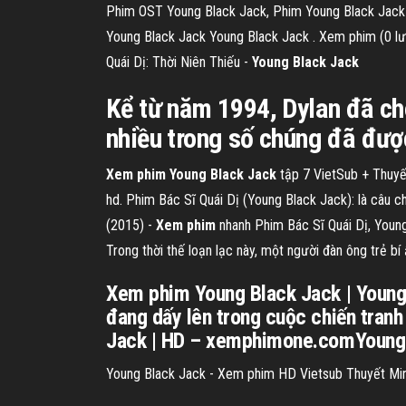
Phim OST Young Black Jack, Phim Young Black Jack
Young Black Jack Young Black Jack . Xem phim (0 lượt,
Quái Dị: Thời Niên Thiếu -
Young Black Jack
Kể từ năm 1994, Dylan đã ch
nhiều trong số chúng đã được
Xem phim Young Black Jack
tập 7 VietSub + Thuyế
hd. Phim Bác Sĩ Quái Dị (Young Black Jack): là câu ch
(2015) -
Xem
phim
nhanh Phim Bác Sĩ Quái Dị, Young
Trong thời thế loạn lạc này, một người đàn ông trẻ bí
Xem phim Young Black Jack | Young
đang dấy lên trong cuộc chiến tranh
Jack | HD – xemphimone.comYoung B
Young Black Jack - Xem phim HD Vietsub Thuyết Mi