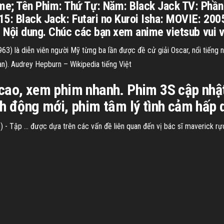
; Tên Phim: Thứ Tự: Năm: Black Jack TV: Phần 1
15: Black Jack: Futari no Kuroi Isha: MOVIE: 20
Nội dung. Chúc các bạn xem anime vietsub vui vẻ 
63) là diễn viên người Mỹ từng ba lần được đề cử giải Oscar, nổi tiếng
an).
Audrey Hepburn – Wikipedia tiếng Việt
 cao, xem phim nhanh. Phim 3S cập nhậ
h động mới, phim tâm lý tình cảm hấp d
) - Tập ... được dựa trên các vấn đề liên quan đến vị bác sĩ maverick r