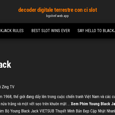
decoder digitale terrestre con ci slot
bgolvnf.web.app
CKJACK RULES
BEST SLOT WINS EVER
SAY HELLO TO BLACK
ack
i Zing TV
1968, thế giới đang dấy lên trong cuộc chiến tranh Việt Nam và các cuộc
n, nửa trắng và một vết sẹo trên khuôn mặt …
Xem Phim Young Black J
m Bộ Young Black Jack VIETSUB Thuyết Minh Bản Đẹp Cập Nhật Nhanh 