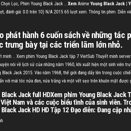
 Chọn Lọc, Phim Young Black Jack …
Xem
Anime
Young Black Jack
|
Y
 đánh giá: 0.0 trên 10) N/A 2015 65 lượt xem. Thông tin phim. Diễn viên.
o phát hành 6 cuốn sách về những tác p
 trưng bày tại các triển lãm lớn nhỏ.
t minh ... Xem phim Young Black Jack tập 7 VietSub Thuyết minh server
uyện nói về lịch sử của những năm 1960, khi xuất hiện một sinh viên trườ
 Black Jack 2015. Vào năm 1968, thế giới đang dấy lên trong cuộc chiến
 ẩn với mái tóc nửa đen, nửa trắng và một vết sẹo trên khuôn mặt được gh
 Black Jack full HDXem phim Young Black Jack T
 Việt Nam và các cuộc biểu tình của sinh viên. 
lack Jack HD HD Tập 12 Đạo diễn: Đang cập nhậ
nh