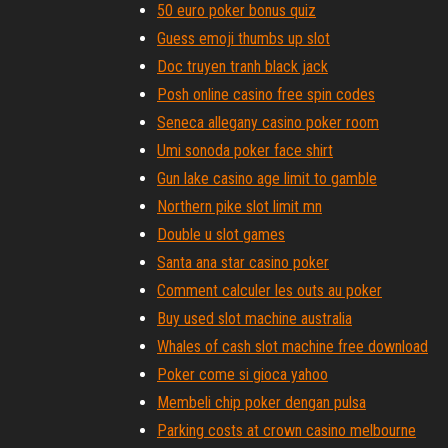
50 euro poker bonus quiz
Guess emoji thumbs up slot
Doc truyen tranh black jack
Posh online casino free spin codes
Seneca allegany casino poker room
Umi sonoda poker face shirt
Gun lake casino age limit to gamble
Northern pike slot limit mn
Double u slot games
Santa ana star casino poker
Comment calculer les outs au poker
Buy used slot machine australia
Whales of cash slot machine free download
Poker come si gioca yahoo
Membeli chip poker dengan pulsa
Parking costs at crown casino melbourne