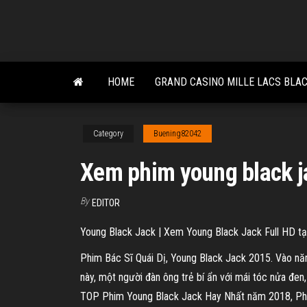
Skip
to
the
content
HOME
GRAND CASINO MILLE LACS BLA
Category
Buening82042
Xem phim young black j
By
EDITOR
Young Black Jack | Xem Young Black Jack Full HD tạ
Phim Bác Sĩ Quái Dị, Young Black Jack 2015. Vào năm 
này, một người đàn ông trẻ bí ẩn với mái tóc nửa đe
TOP Phim Young Black Jack Hay Nhất năm 2018, Phi